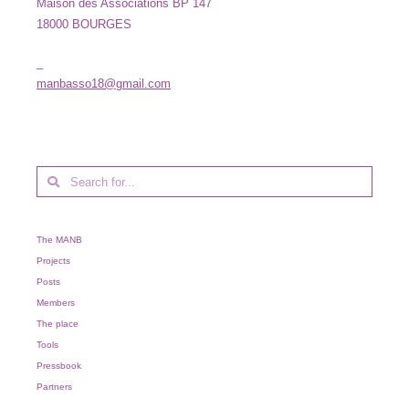
Maison des Associations BP 147
18000 BOURGES
_
manbasso18@gmail.com
The MANB
Projects
Posts
Members
The place
Tools
Pressbook
Partners