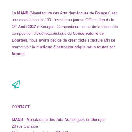
La
MANB
(Manufacture des Arts Numériques de Bourges) est
une association loi 1901 inscrite au journal Officiel depuis le
er
1
Août 2017
à
Bourges. Compositeurs issus de la classe de
composition d
'
électroacoustique du
Conservatoire de
Bourges
,
nous avons décidé de créer cette structure afin de
promouvoir
la musique électroacoustique sous
toutes ses
formes
.
CONTACT
MANB
-
M
anufacture des
A
rts
N
umériques de
B
ourges
28 rue Gambon