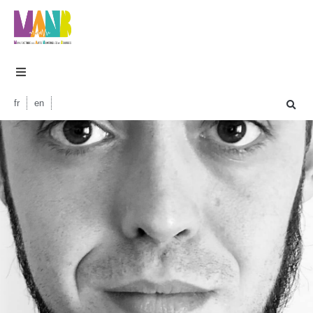
fr
en