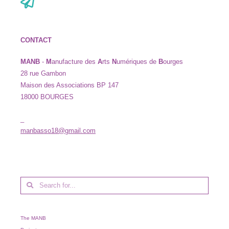
CONTACT
MANB
-
M
anufacture des
A
rts
N
umériques de
B
ourges
28 rue Gambon
Maison des Associations BP 147
18000 BOURGES
_
manbasso18@gmail.com
The MANB