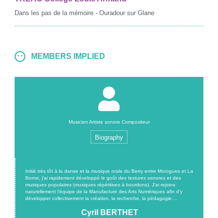
Dans les pas de la mémoire - Ouradour sur Glane
MEMBERS IMPLIED
Musicien Artiste sonore Compositeur
Biography
Initié très tôt à la danse et la musique orale du Berry entre Morogues et La
Borne, j'ai rapidement développé le goût des textures sonores et des
musiques populaires (musiques répétitives à bourdons). J'ai rejoins
naturellement l'équipe de la Manufacture des Arts Numériques afin d'y
développer collectivement la création, la recherche, la pédagogie....
Cyril BERTHET