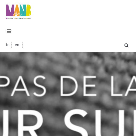
fr
en