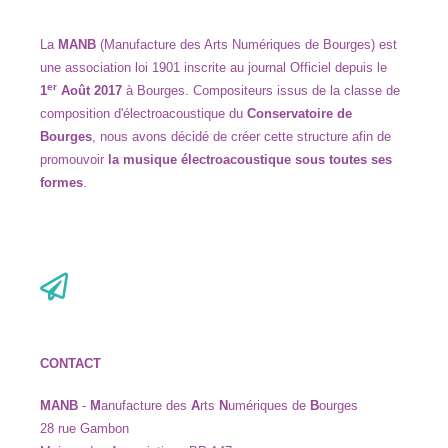
La
MANB
(Manufacture des Arts Numériques de Bourges) est
une association loi 1901 inscrite au journal Officiel depuis le
er
1
Août 2017
à
Bourges. Compositeurs issus de la classe de
composition d
'
électroacoustique du
Conservatoire de
Bourges
,
nous avons décidé de créer cette structure afin de
promouvoir
la musique électroacoustique sous
toutes ses
formes
.
CONTACT
MANB
-
M
anufacture des
A
rts
N
umériques de
B
ourges
28 rue Gambon