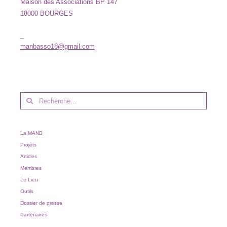
Maison des Associations BP 147
18000 BOURGES
_
manbasso18@gmail.com
La MANB
Projets
Articles
Membres
Le Lieu
Outils
Dossier de presse
Partenaires