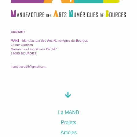
CONTACT
MANB
-
M
anufacture des
A
rts
N
umériques de
B
ourges
28 rue Gambon
Maison des Associations BP 147
18000 BOURGES
_
manbasso18@gmail.com
La MANB
Projets
Articles