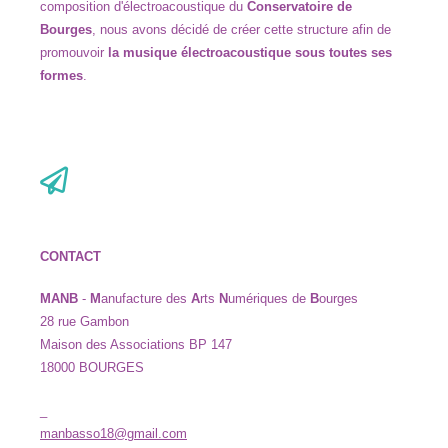
composition d
'
électroacoustique du
Conservatoire de
Bourges
,
nous avons décidé de créer cette structure afin de
promouvoir
la musique électroacoustique sous
toutes ses
formes
.
CONTACT
MANB
-
M
anufacture des
A
rts
N
umériques de
B
ourges
28 rue Gambon
Maison des Associations BP 147
18000 BOURGES
_
manbasso18@gmail.com