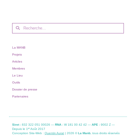
La MANB
Projets
Articles
Membres
Le Lieu
Outils
Dossier de presse
Partenaires
Siret :
832 322 051 00026 —
RNA :
W 181 00 42 42 —
APE :
9002 Z —
er
Depuis le 1
Août 2017
Conception Site-Web :
Quentin Aurat
| 2026 ©
La Manb
, tous droits réservés