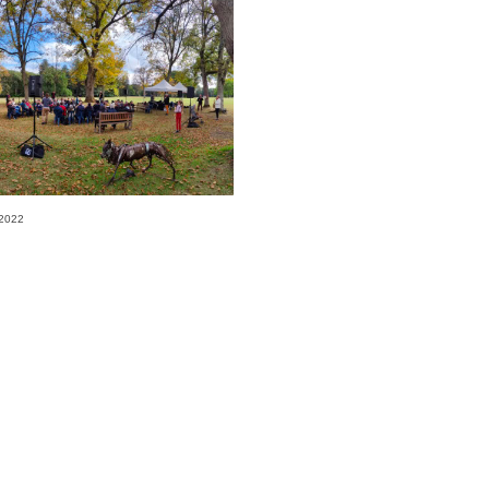
 2022
 – Le Spectacle
ron