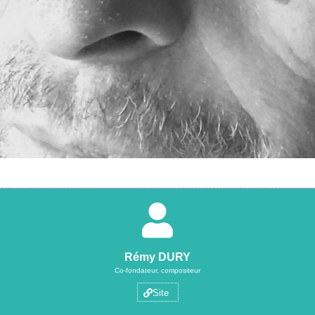
Rémy DURY
Co-fondateur, compositeur
Site