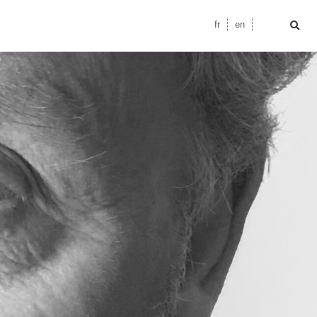
fr
en