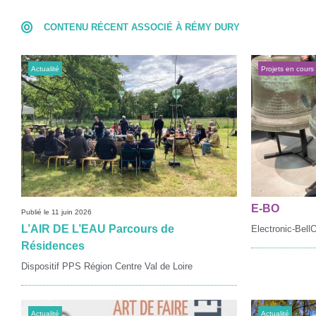
CONTENU RÉCENT ASSOCIÉ À RÉMY DURY
Actualité
Projets en cours
E-BO
Publié le 11 juin 2026
L’AIR DE L’EAU Parcours de
Electronic-Bell
Résidences
Dispositif PPS Région Centre Val de Loire
Actualité
Actualité