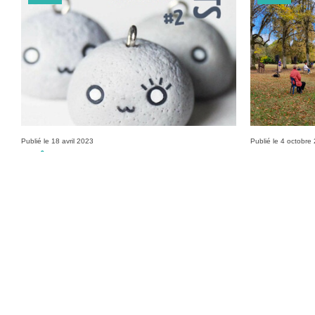
Publié le 18 avril 2023
Publié le 4 octobre
DRÔLES D’OBJETS – Université
MIGRA-SONS
NANCY
50 minutes envi
Un nouvel Art de Faire. Conférence interdisciplinaire.