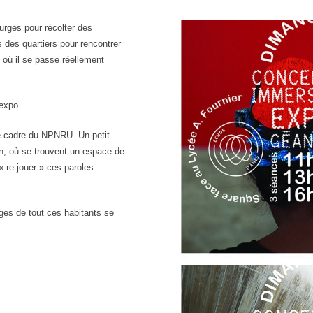
urges pour récolter des
 des quartiers pour rencontrer
x où il se passe réellement
/expo.
le cadre du NPNRU. Un petit
on, où se trouvent un espace de
« re-jouer » ces paroles
.
ages de tout ces habitants se