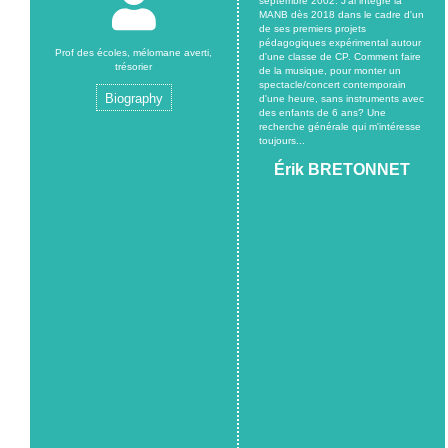
septembre 2002. J'ai intégré la
MANB dès 2018 dans le cadre d'un
de ses premiers projets
pédagogiques expérimental autour
Prof des écoles, mélomane averti,
d'une classe de CP. Comment faire
trésorier
de la musique, pour monter un
spectacle/concert contemporain
Biography
d'une heure, sans instruments avec
des enfants de 6 ans? Une
recherche générale qui m'intéresse
toujours...
Érik BRETONNET