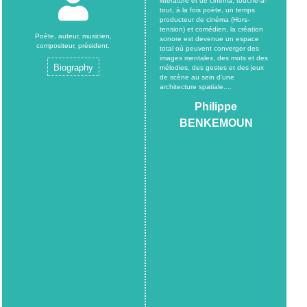
littérature et de cinéma, touche-à-
tout, à la fois poète, un temps
producteur de cinéma (Hors-
tension) et comédien, la création
Poète, auteur, musicien,
sonore est devenue un espace
compositeur, président.
total où peuvent converger des
images mentales, des mots et des
Biography
mélodies, des gestes et des jeux
de scène au sein d'une
architecture spatiale....
Philippe
BENKEMOUN