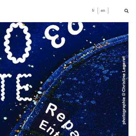
fr
en