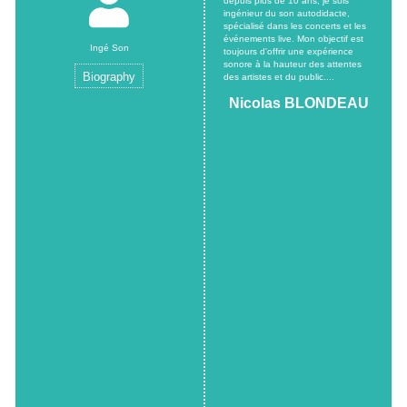
depuis plus de 10 ans, je suis
ingénieur du son autodidacte,
spécialisé dans les concerts et les
événements live. Mon objectif est
Ingé Son
toujours d'offrir une expérience
sonore à la hauteur des attentes
Biography
des artistes et du public....
Nicolas BLONDEAU