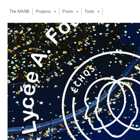
The MANB
Projects
Posts
Tools