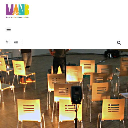
fr
en