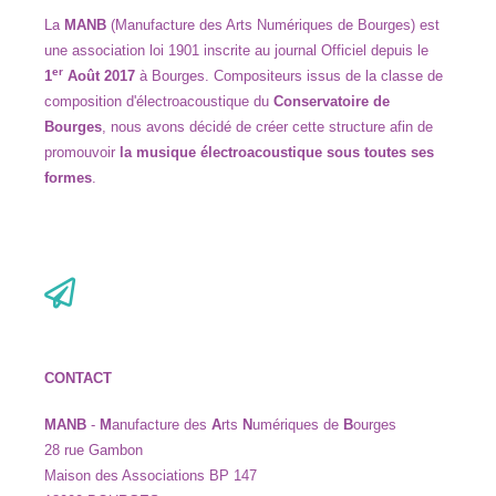
La
MANB
(Manufacture des Arts Numériques de Bourges) est
une association loi 1901 inscrite au journal Officiel depuis le
er
1
Août 2017
à
Bourges. Compositeurs issus de la classe de
composition d
'
électroacoustique du
Conservatoire de
Bourges
,
nous avons décidé de créer cette structure afin de
promouvoir
la musique électroacoustique sous
toutes ses
formes
.
CONTACT
MANB
-
M
anufacture des
A
rts
N
umériques de
B
ourges
28 rue Gambon
Maison des Associations BP 147