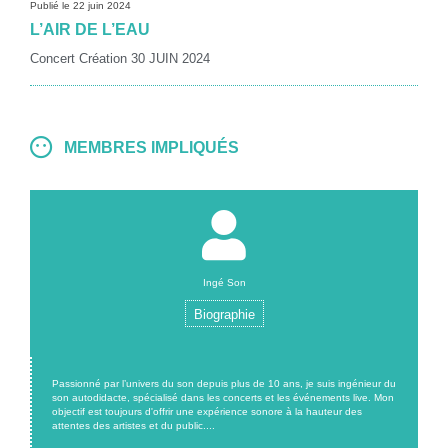
Publié le 22 juin 2024
L’AIR DE L’EAU
Concert Création 30 JUIN 2024
MEMBRES IMPLIQUÉS
Ingé Son
Biographie
Passionné par l’univers du son depuis plus de 10 ans, je suis ingénieur du
son autodidacte, spécialisé dans les concerts et les événements live. Mon
objectif est toujours d'offrir une expérience sonore à la hauteur des
attentes des artistes et du public....