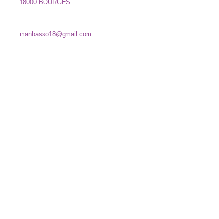
18000 BOURGES
_
manbasso18@gmail.com
La MANB
Projets
Articles
Membres
Le Lieu
Outils
Dossier de presse
Partenaires