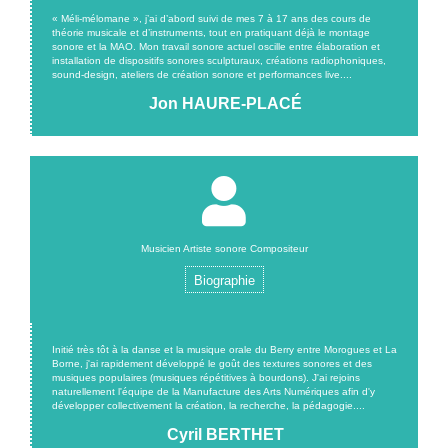
« Méli-mélomane », j’ai d’abord suivi de mes 7 à 17 ans des cours de
théorie musicale et d’instruments, tout en pratiquant déjà le montage
sonore et la MAO. Mon travail sonore actuel oscille entre élaboration et
installation de dispositifs sonores sculpturaux, créations radiophoniques,
sound-design, ateliers de création sonore et performances live....
Jon HAURE-PLACÉ
Musicien Artiste sonore Compositeur
Biographie
Initié très tôt à la danse et la musique orale du Berry entre Morogues et La
Borne, j'ai rapidement développé le goût des textures sonores et des
musiques populaires (musiques répétitives à bourdons). J'ai rejoins
naturellement l'équipe de la Manufacture des Arts Numériques afin d'y
développer collectivement la création, la recherche, la pédagogie....
Cyril BERTHET