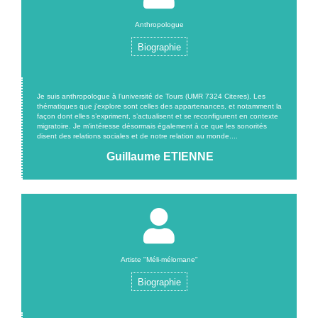
Anthropologue
Biographie
Je suis anthropologue à l’université de Tours (UMR 7324 Citeres). Les
thématiques que j'explore sont celles des appartenances, et notamment la
façon dont elles s’expriment, s’actualisent et se reconfigurent en contexte
migratoire. Je m'intéresse désormais également à ce que les sonorités
disent des relations sociales et de notre relation au monde....
Guillaume ETIENNE
Artiste "Méli-mélomane"
Biographie